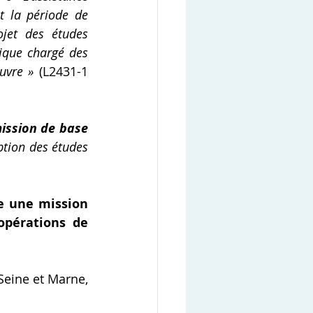
 la période de 
jet des études 
ique chargé des 
uvre » 
(L2431-1 
ission de base 
ption des études 
e une mission 
pérations de 
Seine et Marne, 