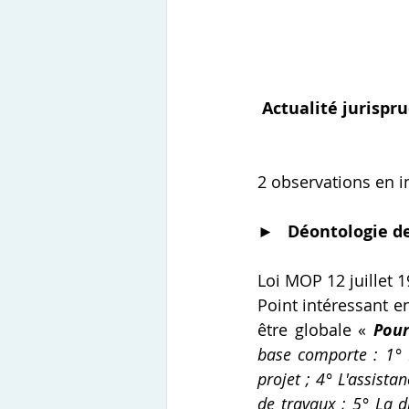
Actualité jurispr
2 observations en in
►   
Déontologie de
Loi MOP 12 juillet 1
Point intéressant e
être globale « 
Pour
base comporte : 1° L
projet ; 4° L'assist
de travaux ; 5° La d