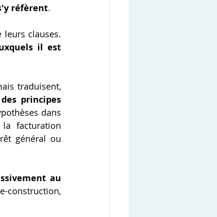
'y réfèrent
.
 à certaines de leurs clauses. 
quels il est 
mais traduisent, 
des principes 
ypothèses dans 
a facturation 
rêt général ou 
assivement au 
e-construction, 