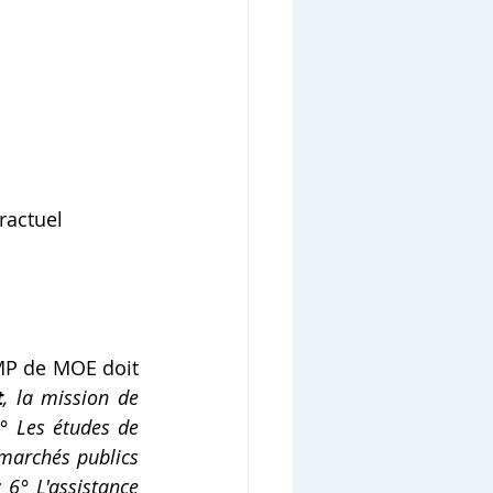
ractuel
MP de MOE doit 
t
, la mission de 
° Les études de 
marchés publics 
6° L'assistance 