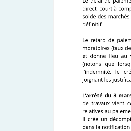
Le délai de paieme
direct, court à com
solde des marchés 
définitif.
Le retard de paieme
moratoires (taux de
et donne lieu au 
(notons que lorsq
l’indemnité, le c
joignant les justific
L
’arrêté du 3 mar
de travaux vient c
relatives au paieme
Il crée un décompte
dans la notificatio