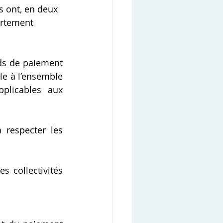
s ont, en deux 
ortement 
rds de paiement 
e à l’ensemble 
plicables aux 
respecter les 
s collectivités 