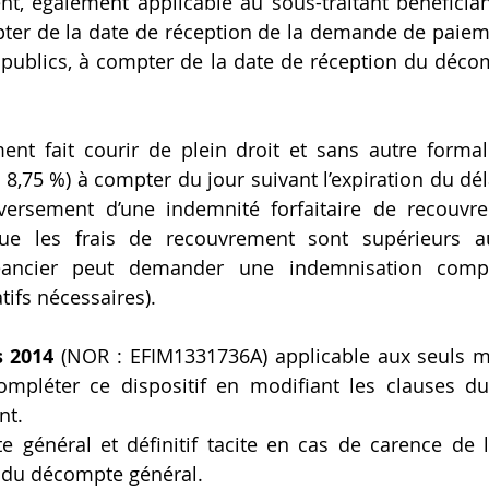
nt, également applicable au sous-traitant bénéficia
pter de la date de réception de la demande de paieme
publics, à compter de la date de réception du décom
nt fait courir de plein droit et sans autre formalit
 8,75 %) à compter du jour suivant l’expiration du dél
versement d’une indemnité forfaitaire de recouvr
ue les frais de recouvrement sont supérieurs a
réancier peut demander une indemnisation compl
atifs nécessaires).
s 2014 
(NOR : EFIM1331736A) applicable aux seuls m
ompléter ce dispositif en modifiant les clauses du
nt.
 général et définitif tacite en cas de carence de l’
n du décompte général.