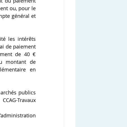
nt du paiement 
nt ou, pour le 
pte général et 
é les intérêts 
ai de paiement 
ement de 40 € 
u montant de 
émentaire en 
archés publics 
 CCAG-Travaux 
administration 