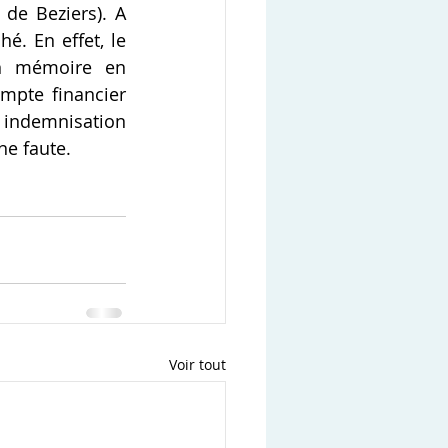
de Beziers). A 
é. En effet, le 
n mémoire en 
mpte financier 
e indemnisation 
ne faute.
Voir tout