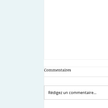
Notre cabinet fait annuler
Commentaires
un titre exécutoire de 700
euros.
Extrait Vosges.matin du 3 juin
2026 : Un ripeur fait annuler la
Rédigez un commentaire...
demande de l’Agglo de Saint-
Dié pour qu’il rembourse un
trop-perçu de salaire Un agent