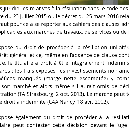
s juridiques relatives à la résiliation dans le code de
e du 23 juillet 2015 ou le décret du 25 mars 2016 rela
faut pour cela se reporter aux cahiers des clauses ad
plicables aux marchés de travaux, de services ou de 
spose du droit de procéder à la résiliation unilaté
érêt général et ce, même en l’absence de clause contr
ie, le titulaire a droit à être intégralement indemnis
arés : les frais exposés, les investissements non amor
néfices manqués (marge nette escomptée) y compr
te son marché et alors même s’il aurait omis de déc
stration (TA Strasbourg, 2 oct. 2013). Le marché peut to
e droit à indemnité (CAA Nancy, 18 avr. 2002).
ispose également du droit de procéder à la résilia
laire peut contester cette décision devant le juge et