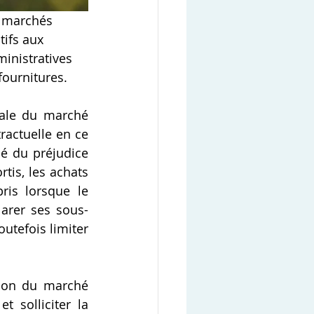
s marchés 
tifs aux 
ministratives 
fournitures.
rale du marché 
actuelle en ce 
é du préjudice 
tis, les achats 
is lorsque le 
larer ses sous-
utefois limiter 
tion du marché 
 solliciter la 