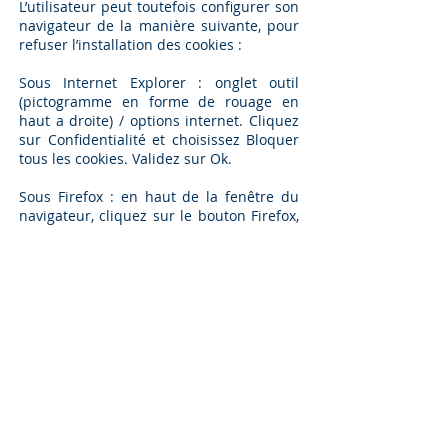
L’utilisateur peut toutefois configurer son
navigateur de la manière suivante, pour
refuser l’installation des cookies :
Sous Internet Explorer : onglet outil
(pictogramme en forme de rouage en
haut a droite) / options internet. Cliquez
sur Confidentialité et choisissez Bloquer
tous les cookies. Validez sur Ok.
Sous Firefox : en haut de la fenêtre du
navigateur, cliquez sur le bouton Firefox,
puis aller dans l’onglet Options. Cliquer
sur l’onglet Vie privée.
Paramétrez les Règles de conservation
sur : utiliser les paramètres
personnalisés pour l’historique. Enfin
décochez-la pour désactiver les cookies.
Sous Safari : Cliquez en haut à droite du
navigateur sur le pictogramme de menu
(symbolisé par un rouage). Sélectionnez
Paramètres. Cliquez sur Afficher les