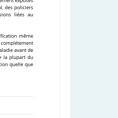
ement exposés 
, des policiers 
ions liées au 
tification même 
 complétement 
aladie avant de 
 la plupart du 
ion quelle que 