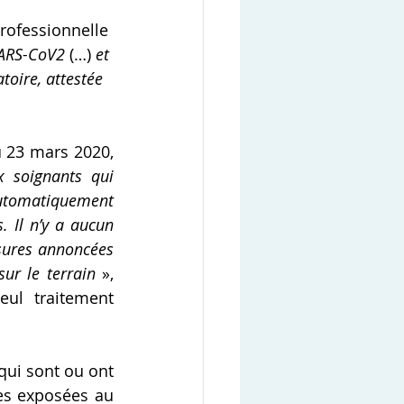
rofessionnelle 
SARS-CoV2
 (…) 
et 
toire, attestée 
 23 mars 2020, 
x soignants qui 
utomatiquement 
 Il n’y a aucun 
ures annoncées 
ur le terrain
 », 
ul traitement 
qui sont ou ont 
es exposées au 