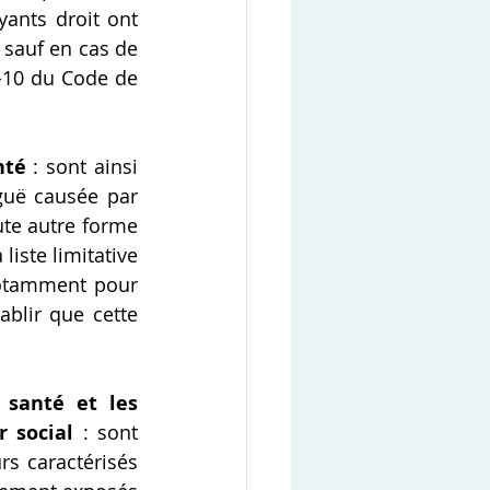
ants droit ont 
, sauf en cas de 
-10 du Code de 
nté 
: sont ainsi 
guë causée par 
te autre forme 
iste limitative 
notamment pour 
blir que cette 
 santé et les 
 social 
: sont 
s caractérisés 