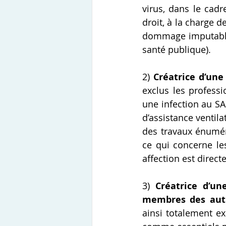
virus, dans le cadr
droit, à la charge de 
dommage imputable 
santé publique).
2) 
Créatrice d’une
exclus les professi
une infection au S
d’assistance ventila
des travaux énuméré
ce qui concerne les
affection est direct
3) 
Créatrice d’un
membres des autre
ainsi totalement e