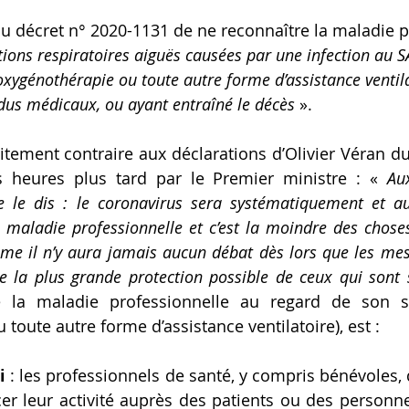
 décret n° 2020-1131 de ne reconnaître la maladie p
tions respiratoires aiguës causées par une infection au 
xygénothérapie ou toute autre forme d’assistance ventila
us médicaux, ou ayant entraîné le décès
 ».
aitement contraire aux déclarations d’Olivier Véran du
 heures plus tard par le Premier ministre : « 
Au
 le dis : le coronavirus sera systématiquement et a
aladie professionnelle et c’est la moindre des choses.
me il n’y aura jamais aucun débat dès lors que les mes
e la plus grande protection possible de ceux qui sont s
de la maladie professionnelle au regard de son se
toute autre forme d’assistance ventilatoire), est :
i 
: les professionnels de santé, y compris bénévoles, 
er leur activité auprès des patients ou des personn